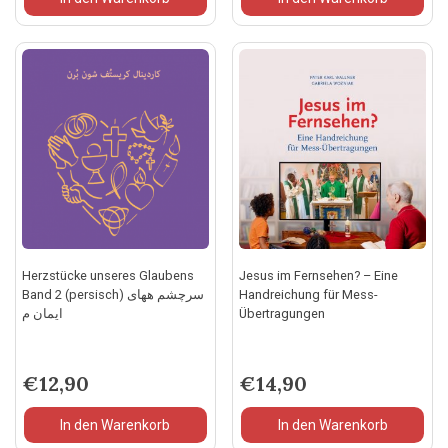
Herzstücke unseres Glaubens
Jesus im Fernsehen? – Eine
Band 2 (persisch) سرچشم ههای
Handreichung für Mess-
ایمان م
Übertragungen
€
12,90
€
14,90
In den Warenkorb
In den Warenkorb