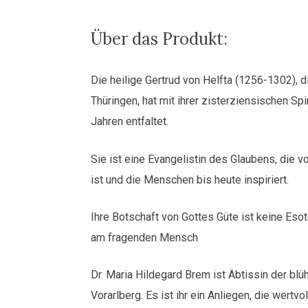
-
Band
Über das Produkt:
1:
Buch
Die heilige Gertrud von Helfta (1256-1302),
1
und
Thüringen, hat mit ihrer zisterziensischen Spi
2
Jahren entfaltet.
Menge
Sie ist eine Evangelistin des Glaubens, die v
ist und die Menschen bis heute inspiriert.
Ihre Botschaft von Gottes Güte ist keine Esot
am fragenden Mensch
Dr. Maria Hildegard Brem ist Äbtissin der bl
Vorarlberg. Es ist ihr ein Anliegen, die wertv