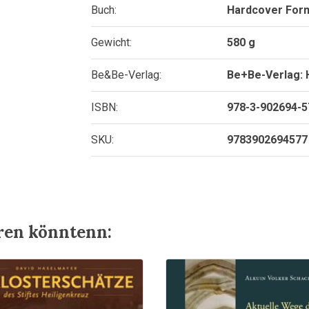
Buch:
Hardcover Form
Gewicht:
580 g
Be&Be-Verlag:
Be+Be-Verlag: 
ISBN:
978-3-902694-5
SKU:
9783902694577
eren könntenn: