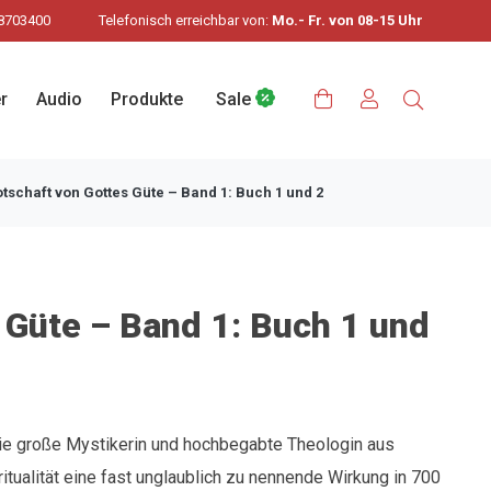
8703400
Telefonisch erreichbar von:
Mo.- Fr. von 08-15 Uhr
r
Audio
Produkte
Sale
tschaft von Gottes Güte – Band 1: Buch 1 und 2
 Güte – Band 1: Buch 1 und
 die große Mystikerin und hochbegabte Theologin aus
ritualität eine fast unglaublich zu nennende Wirkung in 700