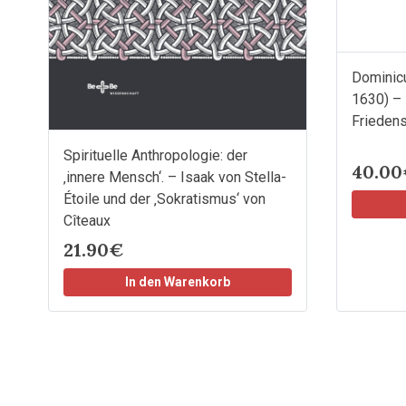
Dominicu
1630) – 
Friedens
Spirituelle Anthropologie: der
40.0
‚innere Mensch‘. – Isaak von Stella-
Étoile und der ‚Sokratismus‘ von
Cîteaux
21.90€
In den Warenkorb