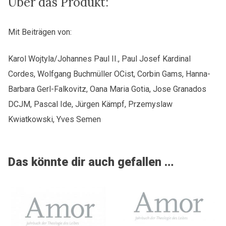
Über das Produkt:
um
Vater
Mit Beiträgen von:
zu
sein
Karol Wojtyla/Johannes Paul II., Paul Josef Kardinal
Menge
Cordes, Wolfgang Buchmüller OCist, Corbin Gams, Hanna-
Barbara Gerl-Falkovitz, Oana Maria Gotia, Jose Granados
DCJM, Pascal Ide, Jürgen Kämpf, Przemyslaw
Kwiatkowski, Yves Semen
Das könnte dir auch gefallen …