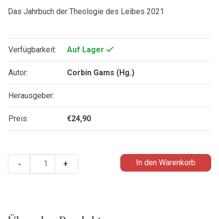
Das Jahrbuch der Theologie des Leibes 2021
Verfügbarkeit:
Auf Lager
Autor:
Corbin Gams (Hg.)
Herausgeber:
Preis:
€
24,90
Amor
In den Warenkorb
-
+
2021
-
Sohn
werden
–