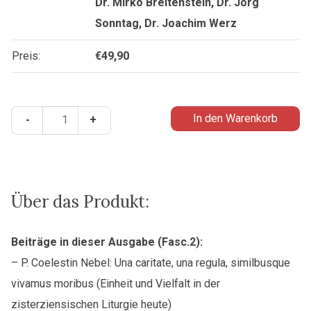
Dr. Mirko Breitenstein, Dr. Jörg
Sonntag, Dr. Joachim Werz
Preis:
€
49,90
Analecta
In den Warenkorb
-
+
Cisterciensia
70
(2020)
-
Band
Über das Produkt:
2/2
(Fasc.
Beiträge in dieser Ausgabe (Fasc.2):
2)
– P. Coelestin Nebel: Una caritate, una regula, similbusque
Menge
vivamus moribus (Einheit und Vielfalt in der
zisterziensischen Liturgie heute)