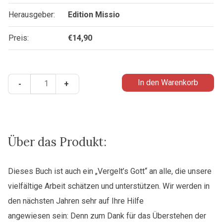
Herausgeber:
Edition Missio
Preis:
€
14,90
Jesus
In den Warenkorb
-
+
im
Fernsehen?
-
Eine
Handreichung
Über das Produkt:
für
Mess-
Dieses Buch ist auch ein „Vergelt’s Gott“ an alle, die unsere
Übertragungen
vielfältige Arbeit schätzen und unterstützen. Wir werden in
Menge
den nächsten Jahren sehr auf Ihre Hilfe
angewiesen sein: Denn zum Dank für das Überstehen der