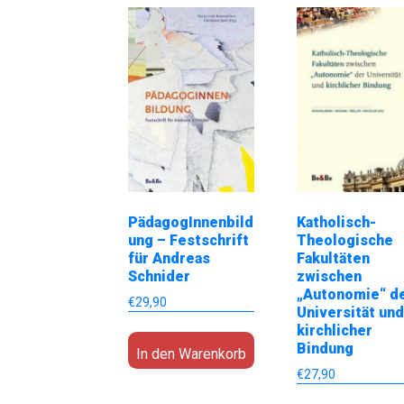
PädagogInnenbild
Katholisch-
ung – Festschrift
Theologische
für Andreas
Fakultäten
Schnider
zwischen
„Autonomie“ d
€
29,90
Universität un
kirchlicher
Bindung
In den Warenkorb
€
27,90