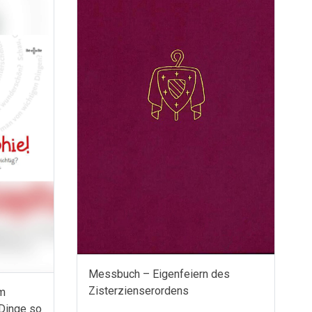
Messbuch – Eigenfeiern des
Zisterzienserordens
um
 Dinge so