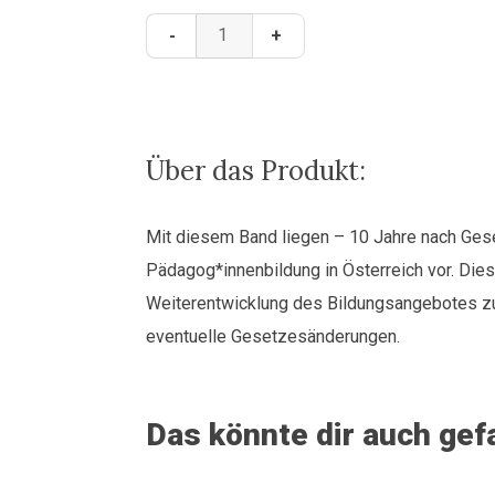
PädagogInnenbildung
-
+
-
Evaluationen
und
Analysen
Menge
Über das Produkt:
Mit diesem Band liegen – 10 Jahre nach Ges
Pädagog*innenbildung in Österreich vor. Dies
Weiterentwicklung des Bildungsangebotes zur 
eventuelle Gesetzesänderungen.
Das könnte dir auch gef