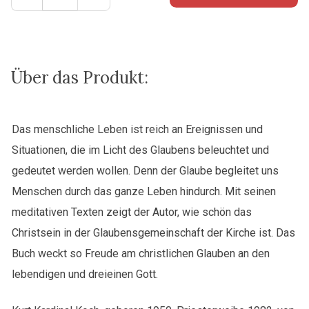
sein
ist
schön
-
Meditationen
Über das Produkt:
über
die
Herzmitte
Das menschliche Leben ist reich an Ereignissen und
des
Situationen, die im Licht des Glaubens beleuchtet und
christlichen
gedeutet werden wollen. Denn der Glaube begleitet uns
Glaubens
Menge
Menschen durch das ganze Leben hindurch. Mit seinen
meditativen Texten zeigt der Autor, wie schön das
Christsein in der Glaubensgemeinschaft der Kirche ist. Das
Buch weckt so Freude am christlichen Glauben an den
lebendigen und dreieinen Gott.