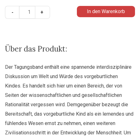
Mein
In den Warenkorb
-
+
erstes
Universum
-
Welt
und
Über das Produkt:
Würde
des
Der Tagungsband enthält eine spannende interdisziplinäre
vorgeburtlichen
Diskussion um Welt und Würde des vorgeburtlichen
Kindes
Menge
Kindes. Es handelt sich hier um einen Bereich, der von
Seiten der wissenschaftlichen und gesellschaftlichen
Rationalität vergessen wird. Demgegenüber bezeugt die
Bereitschaft, das vorgeburtliche Kind als ein lernendes und
fühlendes Wesen ernst zu nehmen, einen weiteren
Zivilisationsschritt in der Entwicklung der Menschheit. Um