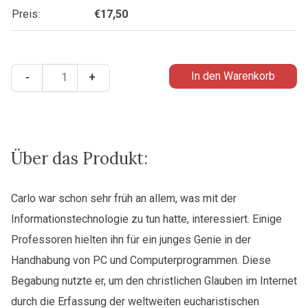
Preis:
€
17,50
Die
In den Warenkorb
-
+
Eucharistie
–
Mein
Weg
zum
Über das Produkt:
Himmel
Menge
Carlo war schon sehr früh an allem, was mit der
Informationstechnologie zu tun hatte, interessiert. Einige
Professoren hielten ihn für ein junges Genie in der
Handhabung von PC und Computerprogrammen. Diese
Begabung nutzte er, um den christlichen Glauben im Internet
durch die Erfassung der weltweiten eucharistischen