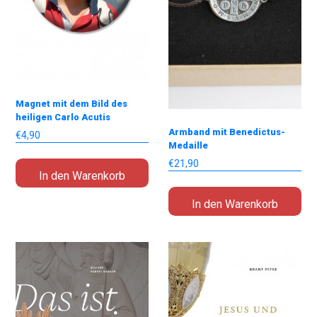
Magnet mit dem Bild des
heiligen Carlo Acutis
Armband mit Benedictus-
€
4,90
Medaille
€
21,90
In den Warenkorb
In den Warenkorb