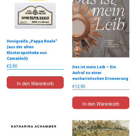
Honigseife „Pappa Reale“
(aus der alten
Klosterapotheke von
Camaldoli)
€
5,90
Das ist mein Leib – Ein
Aufruf zu einer
eucharistischen Erneuerung
In den Warenkorb
€
12,90
In den Warenkorb