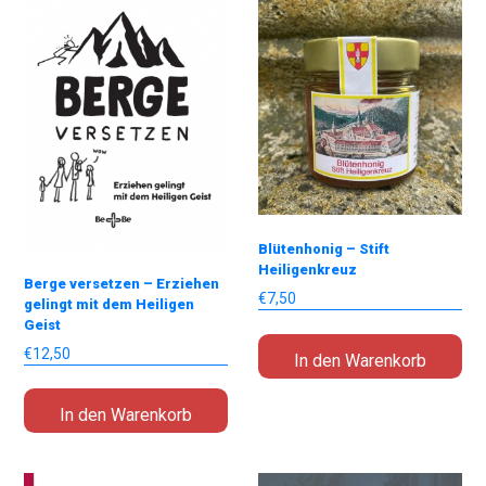
Blütenhonig – Stift
Heiligenkreuz
Berge versetzen – Erziehen
€
7,50
gelingt mit dem Heiligen
Geist
€
12,50
In den Warenkorb
In den Warenkorb