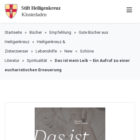
Startseite
»
Bücher
»
Empfehlung
»
Gute Bücher aus
Heiligenkreuz
»
Heiligenkreuz &
Zisterzienser
»
Lebenshilfe
»
New
»
Schöne
Literatur
»
Spiritualität
»
Das ist mein Leib – Ein Aufruf zu einer
eucharistischen Erneuerung