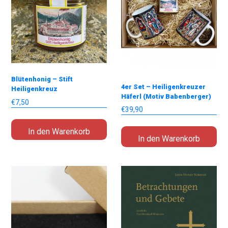
Blütenhonig – Stift
4er Set – Heiligenkreuzer
Heiligenkreuz
Häferl (Motiv Babenberger)
€
7,50
€
39,90
In den Warenkorb
In den Warenkorb