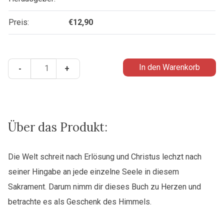
Preis:
€
12,90
Das
In den Warenkorb
-
+
ist
mein
Leib
-
Ein
Über das Produkt:
Aufruf
zu
Die Welt schreit
nach Erlösung und Christus lechzt nach
einer
seiner Hingabe an jede
einzelne Seele in diesem
eucharistischen
Erneuerung
Sakrament. Darum nimm dir dieses
Buch zu Herzen und
Menge
betrachte es als Geschenk des Himmels.