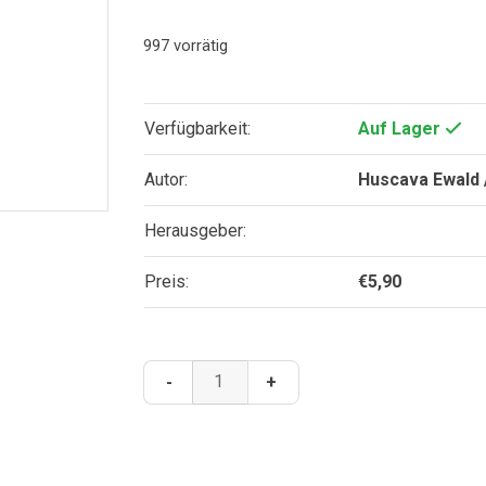
997 vorrätig
Verfügbarkeit:
Auf Lager
Autor:
Huscava Ewald /
Herausgeber:
Preis:
€
5,90
Vom
-
+
Logos
gestimmt
-
Polyphonie