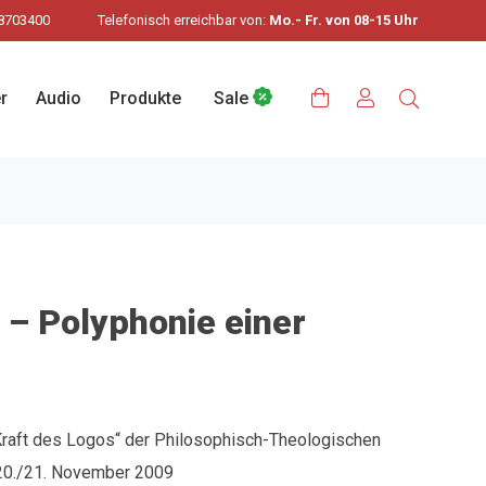
8703400
Telefonisch erreichbar von:
Mo.- Fr. von 08-15 Uhr
r
Audio
Produkte
Sale
– Polyphonie einer
Kraft des Logos“ der Philosophisch-Theologischen
 20./21. November 2009