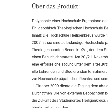
einer
Über das Produkt:
Hochschule
Menge
Polyphonie einer Hochschule Ergebnisse der 
Philosophisch-Theologischen Hochschule Be
Inhalt: Die Hochschule Heiligenkreuz wurde 18
2007 ist sie eine selbständige Hochschule 
Theologenpapstes Benedikt XVI., der dem St
einen Besuch abstattete. Am 20./21. November
eine erfolgreiche Tagung unter dem Titel „Kr
alle Lehrenden und Studierenden teilnahmen, 
zur Hochschule päpstlichen Rechtes und unmit
1. Oktober 2009 diente die Tagung dem absi
Durchatmen. Die von externen Beobachtern be
die Zukunft des Studienortes Heiligenkreuz,
überliefert zu werden.