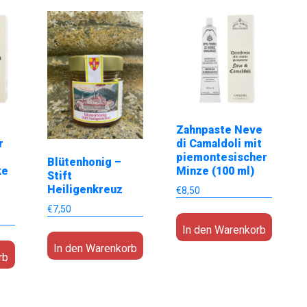
Zahnpaste Neve
r
di Camaldoli mit
piemontesischer
Blütenhonig –
ke
Minze (100 ml)
Stift
Heiligenkreuz
€
8,50
€
7,50
In den Warenkorb
In den Warenkorb
rb