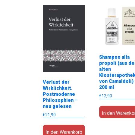
Shampoo alla
propoli (aus de
alten
Klosterapothe
von Camaldoli)
Verlust der
200 ml
Wirklichkeit.
Postmoderne
€
12,90
Philosophien –
neu gelesen
In den Warenko
€
21,90
In den Warenkorb