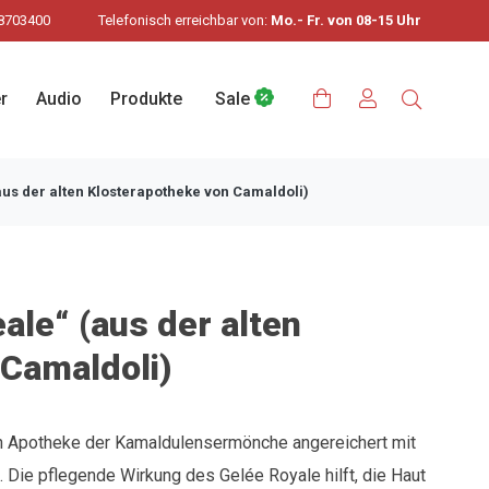
8703400
Telefonisch erreichbar von:
Mo.- Fr. von 08-15 Uhr
r
Audio
Produkte
Sale
us der alten Klosterapotheke von Camaldoli)
ale“ (aus der alten
Camaldoli)
ten Apotheke der Kamaldulensermönche angereichert mit
 Die pflegende Wirkung des Gelée Royale hilft, die Haut