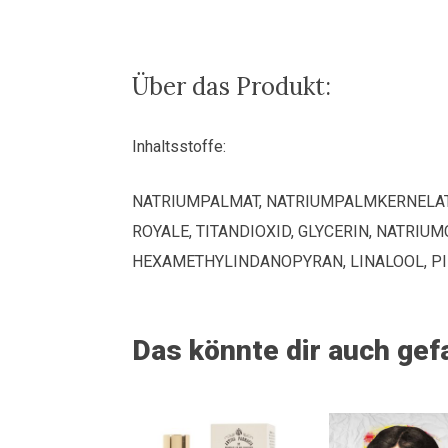
Reale"
(aus
der
alten
Über das Produkt:
Klosterapotheke
von
Inhaltsstoffe:
Camaldoli)
Menge
NATRIUMPALMAT, NATRIUMPALMKERNELAT,
ROYALE, TITANDIOXID, GLYCERIN, NATRIU
HEXAMETHYLINDANOPYRAN, LINALOOL, PINE
Das könnte dir auch gef