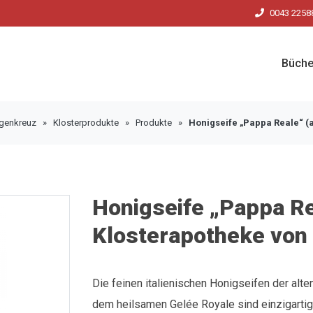
0043 2258
Büche
igenkreuz
»
Klosterprodukte
»
Produkte
»
Honigseife „Pappa Reale“ (a
Honigseife „Pappa Re
Klosterapotheke von 
Die feinen italienischen Honigseifen der al
dem heilsamen Gelée Royale sind einzigartig.