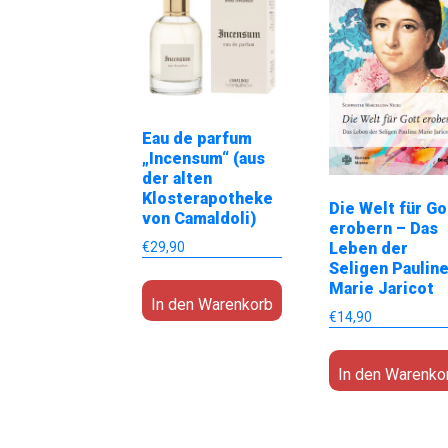
Eau de parfum
„Incensum“ (aus
der alten
Klosterapotheke
Die Welt für Go
von Camaldoli)
erobern – Das
€
29,90
Leben der
Seligen Paulin
Marie Jaricot
In den Warenkorb
€
14,90
In den Warenko