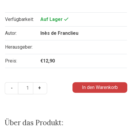
Verfügbarkeit:
Auf Lager
Autor:
Inès de Franclieu
Herausgeber:
Preis:
€
12,90
Sag
In den Warenkorb
-
+
mal,
was
ist
Liebe?
-
Über das Produkt:
Körper,