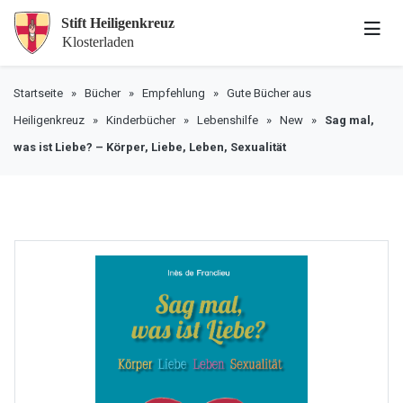
Startseite
»
Bücher
»
Empfehlung
»
Gute Bücher aus
Heiligenkreuz
»
Kinderbücher
»
Lebenshilfe
»
New
»
Sag mal,
was ist Liebe? – Körper, Liebe, Leben, Sexualität