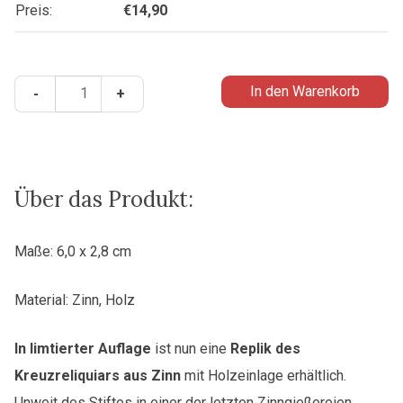
Preis:
€
14,90
Replik
In den Warenkorb
-
+
des
Heiligenkreuzer
Kreuzreliquiars
Menge
Über das Produkt:
Maße: 6,0 x 2,8 cm
Material: Zinn, Holz
In limtierter Auflage
ist nun eine
Replik des
Kreuzreliquiars aus Zinn
mit Holzeinlage erhältlich.
Unweit des Stiftes in einer der letzten Zinngießereien