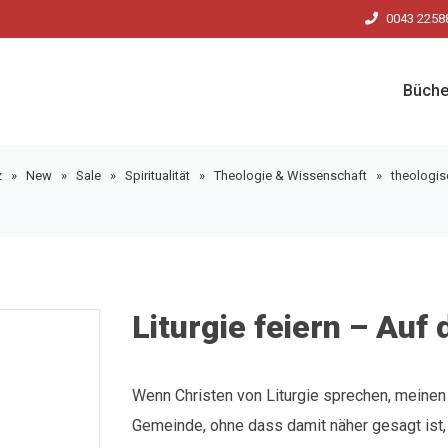
0043 2258
Büche
z
»
New
»
Sale
»
Spiritualität
»
Theologie & Wissenschaft
»
theologi
Liturgie feiern – Au
Wenn Christen von Liturgie sprechen, meinen
Gemeinde, ohne dass damit näher gesagt ist,