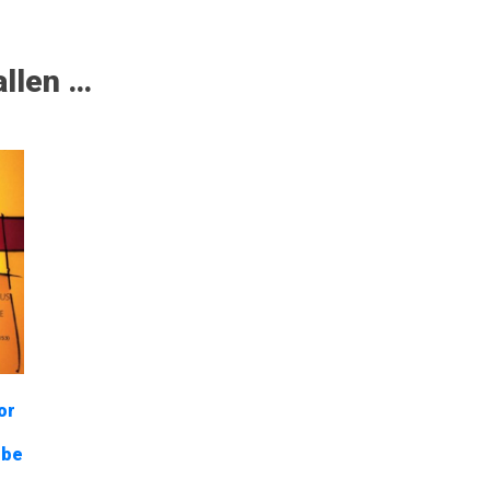
allen …
or
ebe