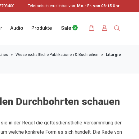
8703400
Telefonisch erreichbar von:
Mo.- Fr. von 08-15 Uhr
r
Audio
Produkte
Sale
sches
»
Wissenschaftliche Publikationen & Buchreihen
»
Liturgie
f den Durchbohrten schauen
 sie in der Regel die gottesdienstliche Versammlung der
 um welche konkrete Form es sich handelt. Die Rede von