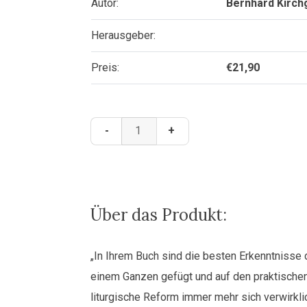
Autor:
Bernhard Kirch
Herausgeber:
Preis:
€
21,90
Liturgie
-
+
feiern
-
Auf
den
Durchbohrten
Über das Produkt:
schauen
Menge
„In Ihrem Buch sind die besten Erkenntnisse
einem Ganzen gefügt und auf den praktischen 
liturgische Reform immer mehr sich verwirkli