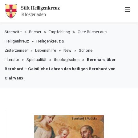
Startseite
»
Bücher
»
Empfehlung
»
Gute Bücher aus
Heiligenkreuz
»
Heiligenkreuz &
Zisterzienser
»
Lebenshilfe
»
New
»
Schöne
Literatur
»
Spiritualität
»
theologisches
»
Bernhard über
Bernhard – Geistliche Lehren des heiligen Bernhard von
Clairvaux