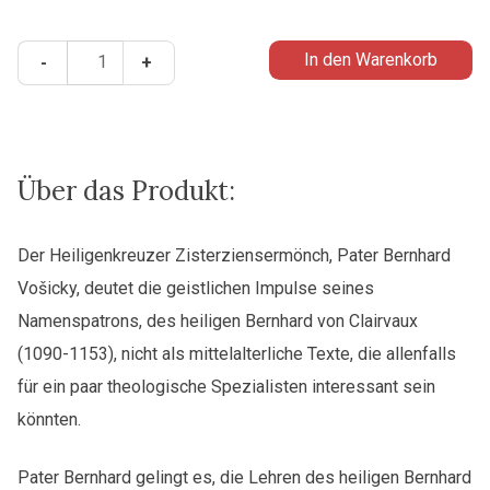
Bernhard
In den Warenkorb
-
+
über
Bernhard
-
Geistliche
Lehren
Über das Produkt:
des
heiligen
Der Heiligenkreuzer Zisterziensermönch, Pater Bernhard
Bernhard
Vošicky, deutet die geistlichen Impulse seines
von
Clairvaux
Namenspatrons, des heiligen Bernhard von Clairvaux
Menge
(1090-1153), nicht als mittelalterliche Texte, die allenfalls
für ein paar theologische Spezialisten interessant sein
könnten.
Pater Bernhard gelingt es, die Lehren des heiligen Bernhard