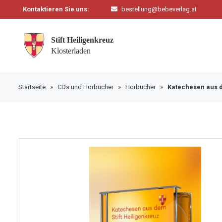
Kontaktieren Sie uns:
bestellung@bebeverlag.at
Startseite
»
CDs und Hörbücher
»
Hörbücher
»
Katechesen aus d