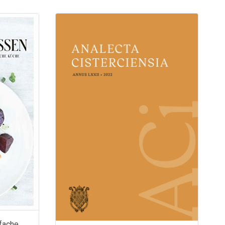
fache,