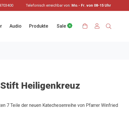
8703400
Telefonisch erreichbar von:
Mo.- Fr. von 08-15 Uhr
r
Audio
Produkte
Sale
tift Heiligenkreuz
sten 7 Teile der neuen Katechesenreihe von Pfarrer Winfried