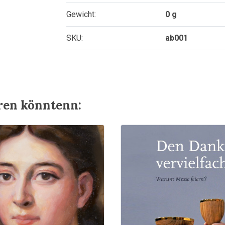
Gewicht:
0 g
SKU:
ab001
eren könntenn: