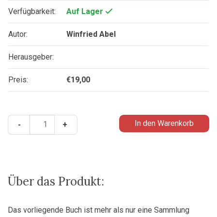
Verfügbarkeit:
Auf Lager
Autor:
Winfried Abel
Herausgeber:
Preis:
€
19,00
Barmherzigkeit
In den Warenkorb
-
+
sprengt
Fesseln
-
Erinnerungen
eines
Über das Produkt:
Gefängnispfarrers
Menge
Das vorliegende Buch ist mehr als nur eine Sammlung