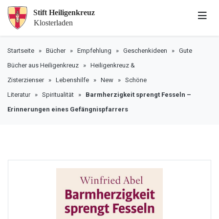
Startseite
»
Bücher
»
Empfehlung
»
Geschenkideen
»
Gute
Bücher aus Heiligenkreuz
»
Heiligenkreuz &
Zisterzienser
»
Lebenshilfe
»
New
»
Schöne
Literatur
»
Spiritualität
»
Barmherzigkeit sprengt Fesseln –
Erinnerungen eines Gefängnispfarrers