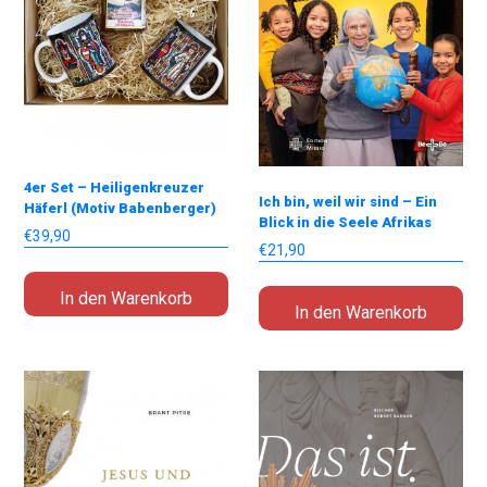
4er Set – Heiligenkreuzer
Ich bin, weil wir sind – Ein
Häferl (Motiv Babenberger)
Blick in die Seele Afrikas
€
39,90
€
21,90
In den Warenkorb
In den Warenkorb