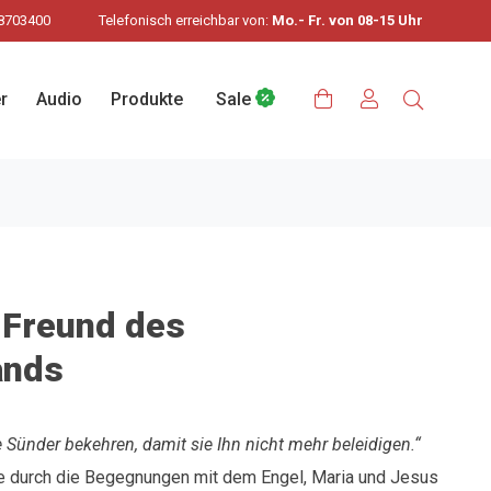
8703400
Telefonisch erreichbar von:
Mo.- Fr. von 08-15 Uhr
r
Audio
Produkte
Sale
e Freund des
ands
 Sünder bekehren, damit sie Ihn nicht mehr beleidigen.“
de durch die Begegnungen mit dem Engel, Maria und Jesus