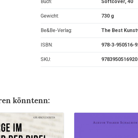
Buch:
Softcover, 40
Gewicht:
730 g
Be&Be-Verlag:
The Best Kunst
ISBN:
978-3-950516-9
SKU:
9783950516920
eren könntenn: