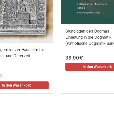
Grundlagen des Dogmas –
Einleitung in die Dogmatik
(Katholische Dogmatik Band
igenkreuzer Hausaltar für
en- und Osterzeit
39.90€
In den Warenkorb
€
In den Warenkorb