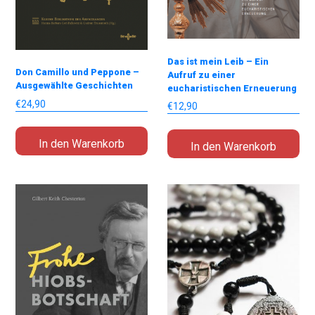
Das ist mein Leib – Ein
Don Camillo und Peppone –
Aufruf zu einer
Ausgewählte Geschichten
eucharistischen Erneuerung
€
24,90
€
12,90
In den Warenkorb
In den Warenkorb