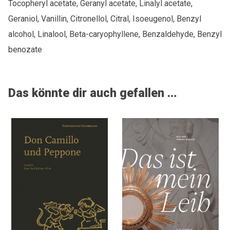
Tocopheryl acetate, Geranyl acetate, Linalyl acetate,
von
Camaldoli)
Geraniol, Vanillin, Citronellol, Citral, Isoeugenol, Benzyl
Menge
alcohol, Linalool, Beta-caryophyllene, Benzaldehyde, Benzyl
benozate
Das könnte dir auch gefallen …