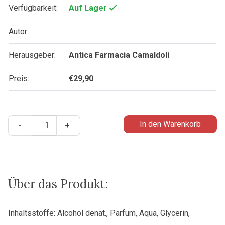
Verfügbarkeit:
Auf Lager
Autor:
Herausgeber:
Antica Farmacia Camaldoli
Preis:
€
29,90
Eau
In den Warenkorb
-
+
de
parfum
-
Rosae
(aus
Über das Produkt:
der
alten
Inhaltsstoffe: Alcohol denat., Parfum, Aqua, Glycerin,
Klosterapotheke