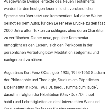
Ausgewählte Evangelientexte des Neuen Testaments
übersetzt
wurden für den heutigen leser in leicht verständlicher
&
kommentiert
Sprache neu übersetzt und kommentiert. Auf diese Weise
von
gelingt es dem Autor, für den Leser eine Brücke zu den fast
Pater
2000 Jahre alten Texten zu schlagen, ohne deren Charakter
Augustinus
zu verfälschen. Dieser neue, populäre Kommentar
Kurt
Fenz
ermöglicht es den Lesern, sich den Perikopen in der
-
persönlichen Vertiefung bzw. Meditation zeitgemäß und
Die
sachgerecht zu nähern.
Evangelien
Menge
Augustinus Kurt Fenz OCist, geb. 1935, 1954-1963 Studium
der Philosophie und Theologie, Studium am Päpstlichen
Bibelinstitut in Rom, 1963 Dr. theol. „summa cum laude“,
daraufhin folgten die Habilitation (Univ.-Doz./Dr. theol.
habil.) und Lehrtätigkeiten an den Universitäten Wien und