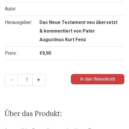
Autor:
Herausgeber:
Das Neue Testament neu übersetzt
& kommentiert von Pater
Augustinus Kurt Fenz
Preis:
€
9,90
Die
In den Warenkorb
-
+
Heiligenkreuz-
Bibel
-
Das
Neue
Über das Produkt:
Testament
neu