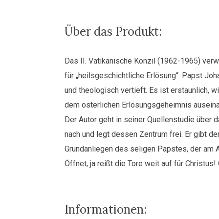
-
Das
Pascha-
Über das Produkt:
Mysterium
in
Das II. Vatikanische Konzil (1962-1965) ve
den
Enzykliken
für „heilsgeschichtliche Erlösung“. Papst Joh
Johannes
und theologisch vertieft. Es ist erstaunlich, w
Pauls
dem österlichen Erlösungsgeheimnis auseina
II.
Der Autor geht in seiner Quellenstudie über
Menge
nach und legt dessen Zentrum frei. Er gibt d
Grundanliegen des seligen Papstes, der am A
Öffnet, ja reißt die Tore weit auf für Christus
Informationen: