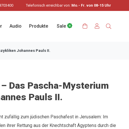
8703400
Telefonisch erreichbar von:
Mo.- Fr. von 08-15 Uhr
r
Audio
Produkte
Sale
ykliken Johannes Pauls II.
 – Das Pascha-Mysterium
annes Pauls II.
ht zufällig zum jüdischen Paschafest in Jerusalem: Im
den ihrer Rettung aus der Knechtschaft Ägyptens durch die