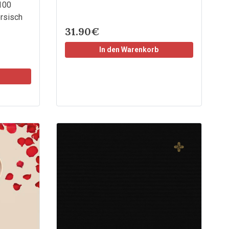
 100
rsisch
31.90€
In den Warenkorb