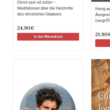
Christ sein ist schön –
Meditationen über die Herzmitte
Honig a
des christlichen Glaubens
Ausgewäh
(vergriff
24.90€
21.90
In den Warenkorb