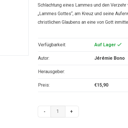
Schlachtung eines Lammes und den Verzehr v
„Lammes Gottes“, am Kreuz und seine Auferwe
christlichen Glaubens an eine von Gott inmit
Verfügbarkeit:
Auf Lager
Autor:
Jérémie Bono
Herausgeber:
Preis:
€
15,90
Das
-
+
erlösende
Lamm