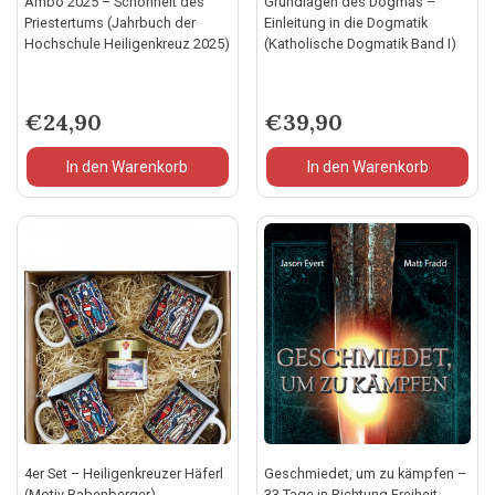
Ambo 2025 – Schönheit des
Grundlagen des Dogmas –
Priestertums (Jahrbuch der
Einleitung in die Dogmatik
Hochschule Heiligenkreuz 2025)
(Katholische Dogmatik Band I)
€
24,90
€
39,90
In den Warenkorb
In den Warenkorb
4er Set – Heiligenkreuzer Häferl
Geschmiedet, um zu kämpfen –
(Motiv Babenberger)
33 Tage in Richtung Freiheit