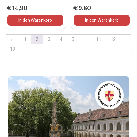
€
14,90
€
9,80
In den Warenkorb
In den Warenkorb
←
1
2
3
4
5
…
11
12
13
→