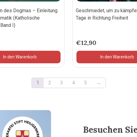
n des Dogmas – Einleitung
Geschmiedet, um zu kämpfe
gmatik (Katholische
Tage in Richtung Freiheit
Band I)
0
€
12,90
In den Warenkorb
In den Warenkorb
1
2
3
4
5
→
Besuchen Sie