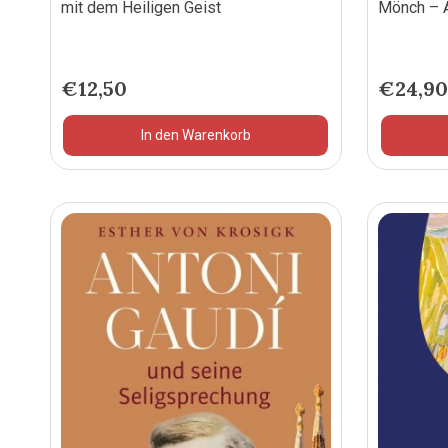
mit dem Heiligen Geist
Mönch – A
€
12,50
€
24,9
In den Warenkorb