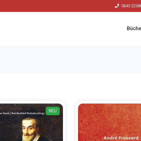
0043 2258
Büche
NEU