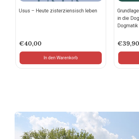
Usus – Heute zisterziensisch leben
Grundlage
in die Do
Dogmatik 
€
40,00
€
39,9
In den Warenkorb