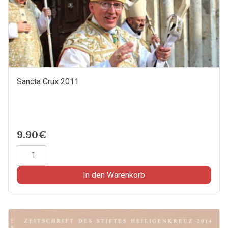
Sancta Crux 2011
9.90€
Sancta
Crux
2011
In den Warenkorb
Menge