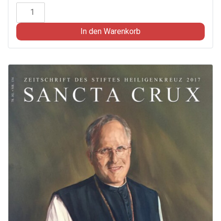
Sancta
Crux
2022
In den Warenkorb
-
Zeitschrift
des
Stiftes
Heiligenkreuz
Menge