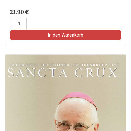
21.90€
Sancta
Crux
2024
In den Warenkorb
-
Zeitschrift
des
Stiftes
Heiligenkreuz
Menge