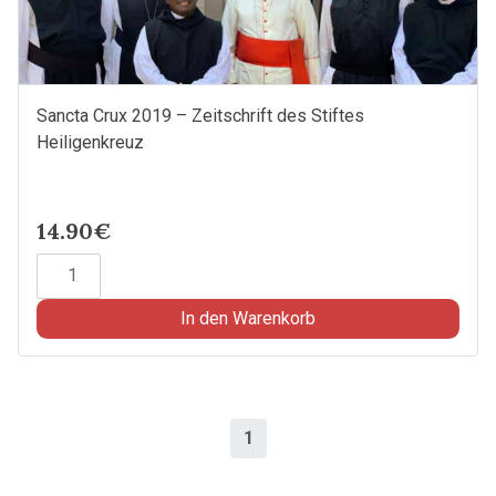
Sancta Crux 2019 – Zeitschrift des Stiftes
Heiligenkreuz
14.90€
Sancta
Crux
2019
In den Warenkorb
-
Zeitschrift
des
Stiftes
1
Heiligenkreuz
Menge