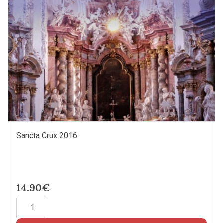
Menge
Sancta Crux 2016
14.90€
Sancta
Crux