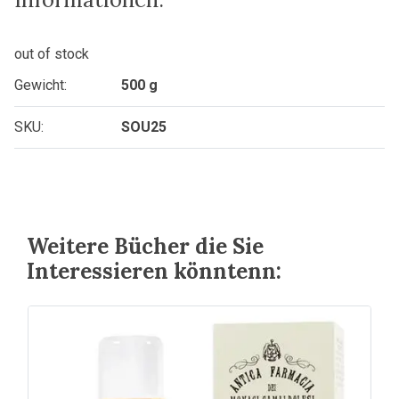
Varianten
auf.
Die
out of stock
Optionen
Gewicht:
500 g
können
auf
SKU:
SOU25
der
Produktseite
gewählt
werden
Weitere Bücher die Sie
Interessieren könntenn: