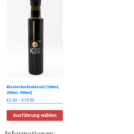
Klosterkürbiskernöl (100ml,
250ml, 500ml)
Preisspanne:
€
5,90
–
€
19,90
€5,90
Dieses
bis
Ausführung wählen
Produkt
€19,90
weist
mehrere
Informationen: