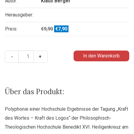
Autor:
Klaus Berger
Herausgeber:
Ursprünglicher
Aktueller
Preis:
€
9,90
€
7,90
Preis
Preis
war:
ist:
Der
€9,90
€7,90.
In den Warenkorb
-
+
Zölibat
-
Eine
theologische
Neubegründung
Über das Produkt:
Menge
Polyphonie einer Hochschule Ergebnisse der Tagung „Kraft
des Wortes – Kraft des Logos“ der Philosophisch-
Theologischen Hochschule Benedikt XVI. Heiligenkreuz am