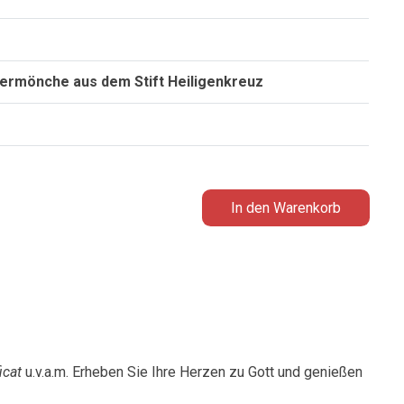
sermönche aus dem Stift Heiligenkreuz
licher
tueller
eis
:
,90.
In den Warenkorb
icat
u.v.a.m. Erheben Sie Ihre Herzen zu Gott und genießen