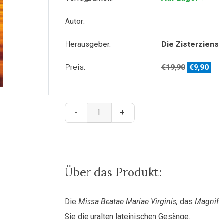
Autor:
Herausgeber:
Die Zisterzien
Ursprüng
Ak
Preis:
€
19,90
€
9,90
Preis
Pr
war:
ist
CD
€19,90
€9
-
+
Chant
-
Into
the
light
Über das Produkt:
Menge
Die
Missa Beatae Mariae Virginis,
das
Magnif
Sie die uralten lateinischen Gesänge.