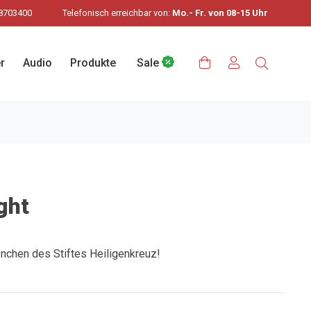
8703400
Telefonisch erreichbar von:
Mo.- Fr. von 08-15 Uhr
r
Audio
Produkte
Sale
ght
nchen des Stiftes Heiligenkreuz!