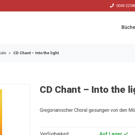
0043 2258
Büche
Sale
»
CD Chant – Into the light
CD Chant – Into the li
Gregorianischer Choral gesungen von den Mö
Verfügbarkeit:
Auf Lager