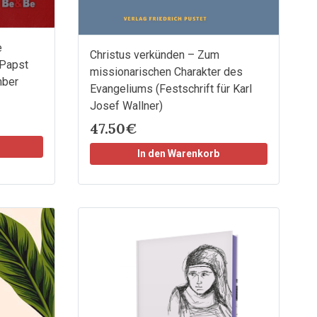
e
Christus verkünden – Zum
 Papst
missionarischen Charakter des
mber
Evangeliums (Festschrift für Karl
z
Josef Wallner)
47.50€
In den Warenkorb