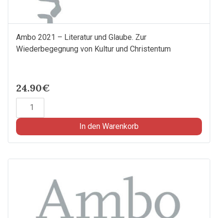
Ambo 2021 – Literatur und Glaube. Zur
Wiederbegegnung von Kultur und Christentum
24.90€
Ambo
2021
-
In den Warenkorb
Literatur
und
Glaube.
Zur
Wiederbegegnung
von
Kultur