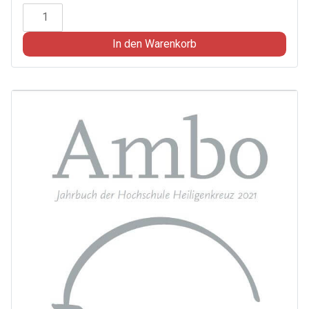
Ambo
2022
-
In den Warenkorb
Natur
als
Norm
des
Lebens?
Einsichten
und
Ausblicke
von
Aristoteles
bis
Spaemann
Menge