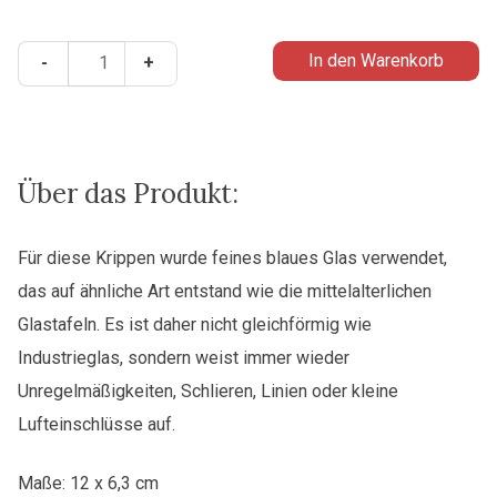
Heiligenkreuzer
In den Warenkorb
-
+
Krippe
für
das
ganze
Jahr
Über das Produkt:
Menge
Für diese Krippen wurde feines blaues Glas verwendet,
das auf ähnliche Art entstand wie die mittelalterlichen
Glastafeln. Es ist daher nicht gleichförmig wie
Industrieglas, sondern weist immer wieder
Unregelmäßigkeiten, Schlieren, Linien oder kleine
Lufteinschlüsse auf.
Maße: 12 x 6,3 cm