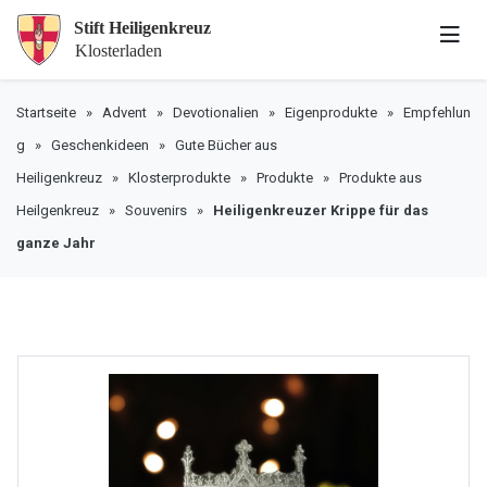
Startseite
»
Advent
»
Devotionalien
»
Eigenprodukte
»
Empfehlun
g
»
Geschenkideen
»
Gute Bücher aus
Heiligenkreuz
»
Klosterprodukte
»
Produkte
»
Produkte aus
Heilgenkreuz
»
Souvenirs
»
Heiligenkreuzer Krippe für das
ganze Jahr