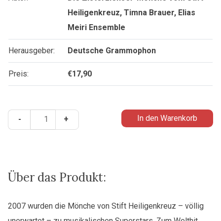
Heiligenkreuz, Timna Brauer, Elias
Meiri Ensemble
Herausgeber:
Deutsche Grammophon
Preis:
€
17,90
Chant
In den Warenkorb
-
+
for
peace
Menge
Über das Produkt:
2007 wurden die Mönche von Stift Heiligenkreuz – völlig
unerwartet – zu musikalischen Superstars. Zum Welthit