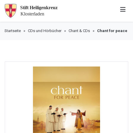
Startseite
»
CDs und Hörbücher
»
Chant & CDs
»
Chant for peace