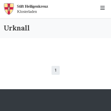
Urknall
1