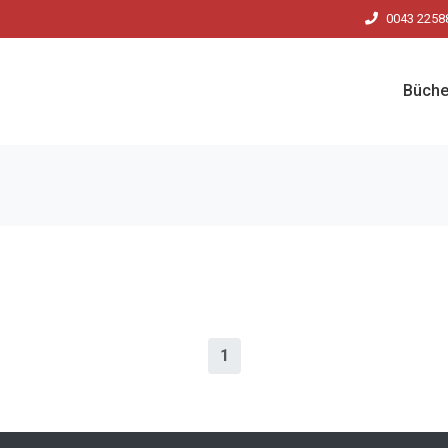
0043 2258
Büche
1