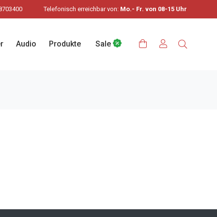
8703400
Telefonisch erreichbar von:
Mo.- Fr. von 08-15 Uhr
r
Audio
Produkte
Sale