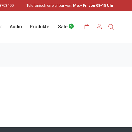
8703400
Telefonisch erreichbar von:
Mo.- Fr. von 08-15 Uhr
r
Audio
Produkte
Sale