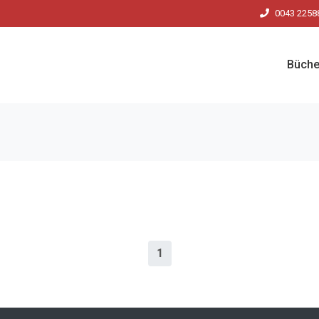
0043 2258
Büche
1