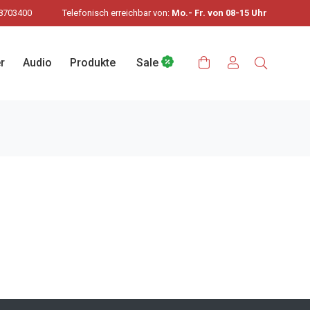
8703400
Telefonisch erreichbar von:
Mo.- Fr. von 08-15 Uhr
r
Audio
Produkte
Sale