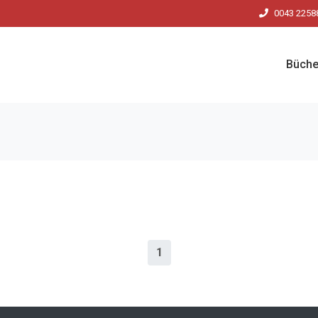
0043 2258
Büche
1