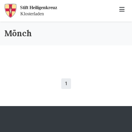
Mönch
1