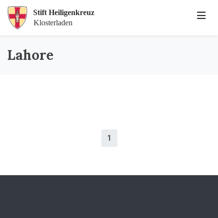
Lahore
1