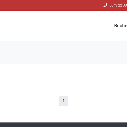
0043 2258
Büche
1