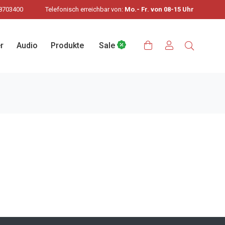
8703400
Telefonisch erreichbar von:
Mo.- Fr. von 08-15 Uhr
r
Audio
Produkte
Sale