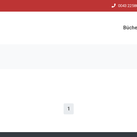
0043 2258
Büche
1