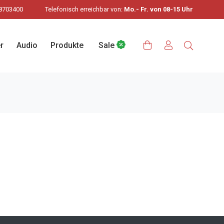
8703400
Telefonisch erreichbar von:
Mo.- Fr. von 08-15 Uhr
r
Audio
Produkte
Sale