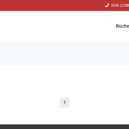
0043 2258
Büche
1