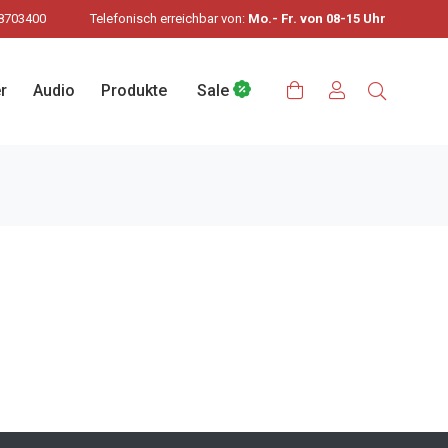
8703400
Telefonisch erreichbar von:
Mo.- Fr. von 08-15 Uhr
r
Audio
Produkte
Sale