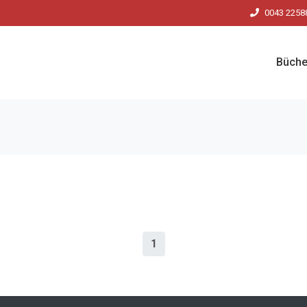
0043 2258
Büche
1