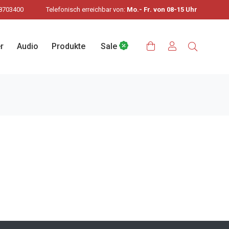
8703400
Telefonisch erreichbar von:
Mo.- Fr. von 08-15 Uhr
r
Audio
Produkte
Sale