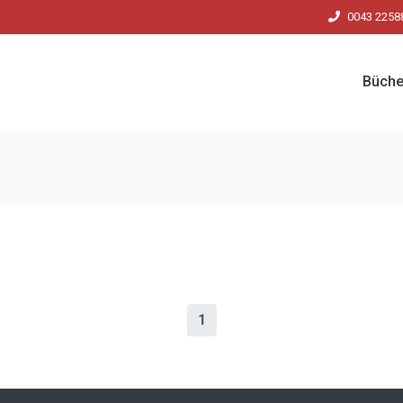
0043 2258
Büche
1