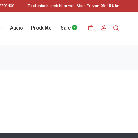
8703400
Telefonisch erreichbar von:
Mo.- Fr. von 08-15 Uhr
r
Audio
Produkte
Sale