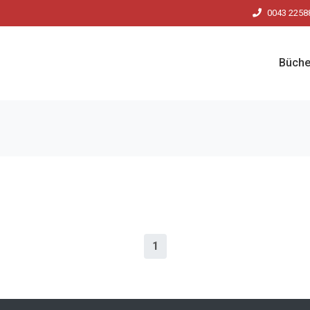
0043 2258
Büche
1