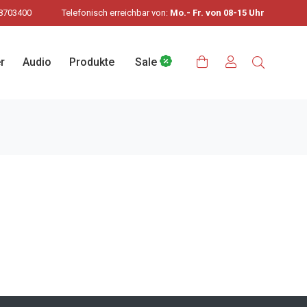
8703400
Telefonisch erreichbar von:
Mo.- Fr. von 08-15 Uhr
r
Audio
Produkte
Sale